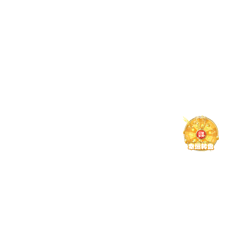
哥本哈根冲击欧冠淘汰赛时定位球落点控
前言：在足球场上，每一次欧冠淘汰赛的夜晚都充
满了不可预测的戏剧性...
2026-07-22
E组厄瓜多尔vs库拉索主场氛围