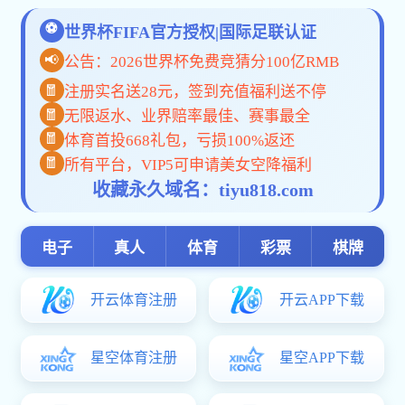
隙？本文将深入盘点拉莱努尼的进攻重点，剖
析他可能采用的破门策略，为这场即将到来的
对决提供一份技术含量极高的前瞻分析。
拉莱努尼的技术特点决定了他是那种能在瞬间
改变比赛走势的球员。他的盘带节奏感极强，
擅长在狭小空间内完成突然变向，这恰恰是针
对荷兰队防线的最佳武器。荷兰队的后卫线虽
身高臂长，但在面对横向移动快速、脚下频率
极高的攻击手时，往往会暴露出转身慢的短
板。拉莱努尼的进攻重点之一，便是在禁区弧
顶附近频繁实施横向盘带，诱使防守球员重心
偏移，随后利用外脚背或内脚背突然打门。这
种进攻方式对射门的精度要求极高，但一旦奏