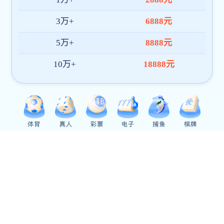
仅仅是一次射门，更是对双方体能分配、战术
耐心和门将心理素质的一次考验，所有的这些
都是盘口研究中的核心参数。
当然，我们无法否认足球世界里存在“大力出
奇迹”的偶然性。如果库杜斯的那一脚远射能
够带着诡异的弧度直挂死角，那便是另一番景
象。但现实是，面对巴拿马防线，他的远射更
多是成为一种“象征性”的尝试。这种尝试，在
赛后复盘时，往往会被贴上“进攻单一”或“缺
乏耐心”的标签。对于专业的博彩观察者而
言，这恰恰是黄金信息：它预示着在接下来的
比赛时间内，如果库杜斯依然无法通过配合或
突破来撕开防线，那么球队的“进球期望值”将
会走低。这种对进攻手段的负面评估，正是盘