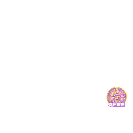
哥本哈根冲击欧冠淘汰赛时定位球落点控
前言：在足球场上，每一次欧冠淘汰赛的夜晚都充
满了不可预测的戏剧性...
2026-07-22